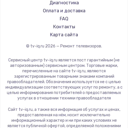
Hyundai
Диагностика
Замена видеокарты
Doffler
Оплата и доставка
1600 руб.
Hiper
FAQ
Заказать
Grundig
Контакты
HITACHI
Карта сайта
Ремонт разъема питания
Konka
© tv-iq.ru
2026
— Ремонт телевизоров.
880 руб.
RED solution
Thomson
Заказать
Сервисный центр tv-iq.ru является пост гарантийным (не
Yandex
авторизованным) сервисным центром. Торговые марки,
перечисленные на сайте tv-iq.ru, являются
Замена видеочипа
National
зарегистрированным товарными знаками компаний
2745 руб.
iFFALCON
правообладателей. Обозначения используется не с целью
индивидуализации соответствующих услуг по ремонту, а с
Tuvio
Заказать
целью информирования потребителей о предоставляемых
Nord
услугах в отношении техники правообладателя
Замена северного моста
Carrera
Сайт tv-iq.ru, а также вся информация об услугах и ценах,
BenQ
2600 руб.
предоставленная на нём, носит исключительно
информационный характер и ни при каких условиях не
Заказать
является публичной офертой, определяемой положениями