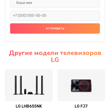
Ремонт платы электроники
1400 руб.
Заказать
Прошивка
1500 руб.
Заказать
Другие модели телевизоров
LG
Ремонт механики привода
1500 руб.
Заказать
Ремонт / замена кнопок, клавиш, индикаторов,
разъемов
1550 руб.
LG LHB655NK
LG FJ7
Заказать