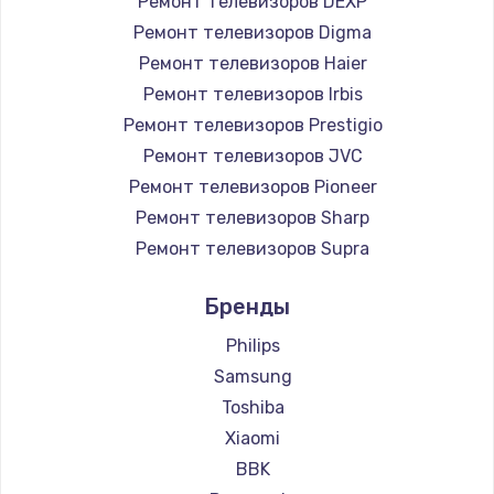
Ремонт телевизоров DEXP
890 руб.
Ремонт телевизоров Digma
Заказать
Ремонт телевизоров Haier
Ремонт телевизоров Irbis
Замена микросхемы NFC
Ремонт телевизоров Prestigio
1100 руб.
Ремонт телевизоров JVC
Ремонт телевизоров Pioneer
Заказать
Ремонт телевизоров Sharp
Замена шим-контроллера
Ремонт телевизоров Supra
3900 руб.
Ремонт телевизоров Aiwa
Бренды
Ремонт телевизоров Hisense
Заказать
Ремонт телевизоров Daewoo
Philips
Настройка Wi-Fi
Ремонт телевизоров Centek
Samsung
Ремонт телевизоров Telefunken
1030 руб.
Toshiba
Ремонт телевизоров Hyundai
Xiaomi
Заказать
Ремонт телевизоров Doffler
BBK