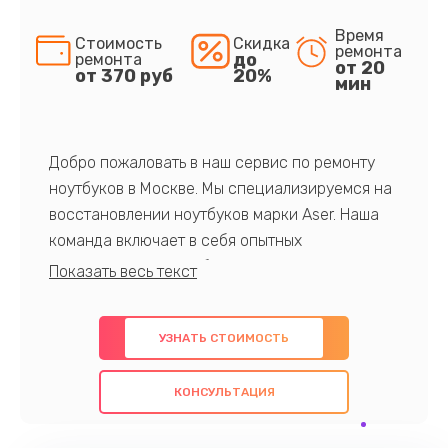
Время
Стоимость
Скидка
ремонта
до
ремонта
от 20
от 370 руб
20%
мин
Добро пожаловать в наш сервис по ремонту
ноутбуков в Москве. Мы специализируемся на
восстановлении ноутбуков марки Aser. Наша
команда включает в себя опытных
профессионалов с обширными знаниями и
многолетним опытом в данной области. Мы
предлагаем быстрый и качественный ремонт с
УЗНАТЬ СТОИМОСТЬ
использованием оригинальных компонентов, а
также гарантируем качество всех
КОНСУЛЬТАЦИЯ
проведенных работ. Наша цель - предоставить
клиентам надежное и профессиональное