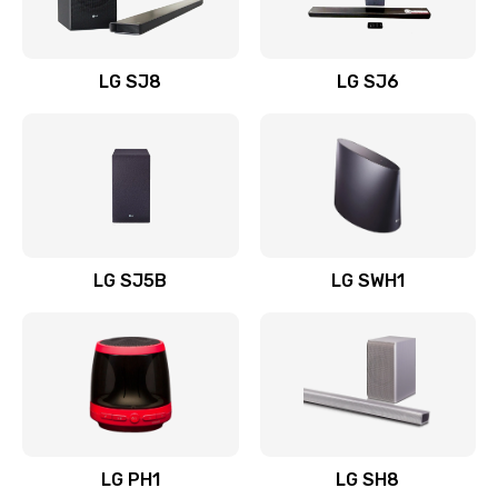
Заказать
Восстановление после заклинивания
LG SJ8
LG SJ6
1400 руб.
Заказать
Восстановление после залития
1500 руб.
Заказать
LG SJ5B
LG SWH1
Замена фильтра
1500 руб.
Заказать
Ремонт корпуса
LG PH1
LG SH8
1400 руб.