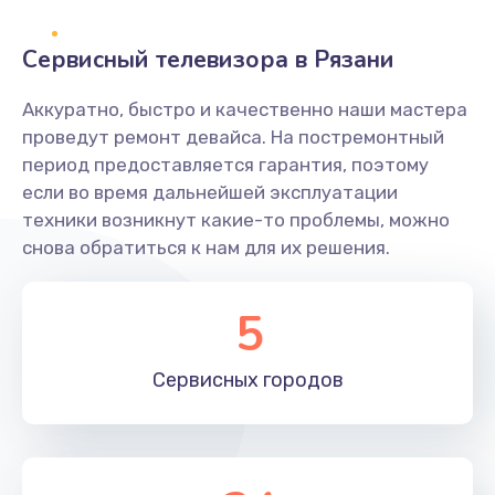
2400 руб.
Заказать
Сервисный телевизора в Рязани
Ремонт системной платы
Аккуратно, быстро и качественно наши мастера
проведут ремонт девайса. На постремонтный
1600 руб.
период предоставляется гарантия, поэтому
Заказать
если во время дальнейшей эксплуатации
техники возникнут какие-то проблемы, можно
Снятие системных ошибок/программный ремонт
снова обратиться к нам для их решения.
1400 руб.
Заказать
5
Ремонт разъема SIM-карты
Сервисных
городов
880 руб.
Заказать
Модернизация