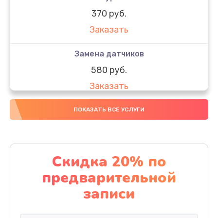
370 руб.
Заказать
Замена датчиков
580 руб.
Заказать
Комплексная чистка
ПОКАЗАТЬ ВСЕ УСЛУГИ
800 руб.
Заказать
Скидка 20% по
Замена дисплея (экрана)
предварительной
2000 руб.
записи
Заказать