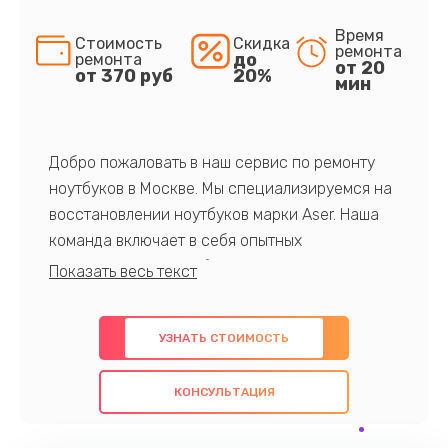
Время
Стоимость
Скидка
ремонта
до
ремонта
от 20
от 370 руб
20%
мин
Добро пожаловать в наш сервис по ремонту
ноутбуков в Москве. Мы специализируемся на
восстановлении ноутбуков марки Aser. Наша
команда включает в себя опытных
профессионалов с обширными знаниями и
многолетним опытом в данной области. Мы
предлагаем быстрый и качественный ремонт с
УЗНАТЬ СТОИМОСТЬ
использованием оригинальных компонентов, а
также гарантируем качество всех
КОНСУЛЬТАЦИЯ
проведенных работ. Наша цель - предоставить
клиентам надежное и профессиональное