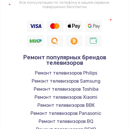
1400 руб.
Все консультации по телефону в нашем сервисе
совершенно бесплатны
Заказать
Восстановление цепи питания, пайка
880 руб.
Заказать
Ремонт популярных брендов
Программный ремонт/прошивка
телевизоров
390 руб.
Ремонт телевизоров Philips
Заказать
Ремонт телевизоров Samsung
Ремонт телевизоров Toshiba
Замена Bluetooth/Wi-Fi модуля
Ремонт телевизоров Xiaomi
800 руб.
Ремонт телевизоров BBK
Заказать
Ремонт телевизоров Panasonic
Ремонт телевизоров BQ
Замена картридера