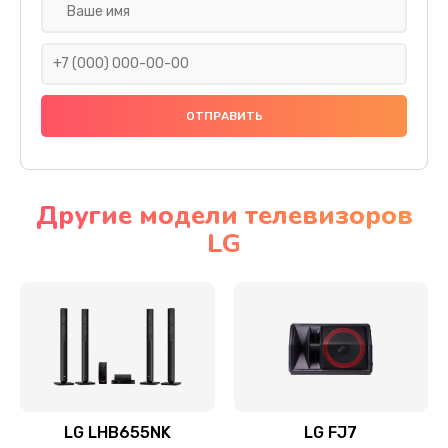
Ремонт платы электроники
1400 руб.
Заказать
Прошивка
1500 руб.
Заказать
Другие модели телевизоров
LG
Ремонт механики привода
1500 руб.
Заказать
Ремонт / замена кнопок, клавиш, индикаторов,
разъемов
1550 руб.
LG LHB655NK
LG FJ7
Заказать