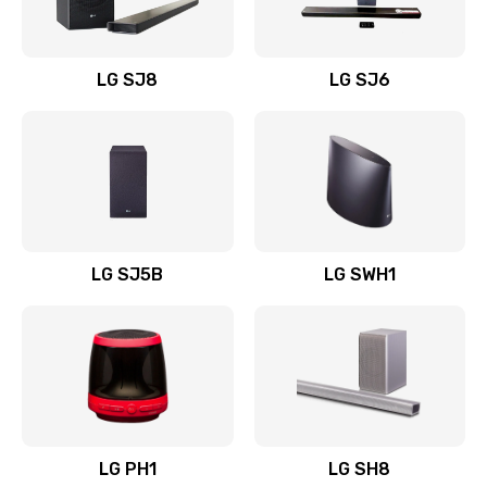
Заказать
Восстановление после заклинивания
LG SJ8
LG SJ6
1400 руб.
Заказать
Восстановление после залития
1500 руб.
Заказать
LG SJ5B
LG SWH1
Замена фильтра
1500 руб.
Заказать
Ремонт корпуса
LG PH1
LG SH8
1400 руб.