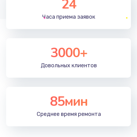
24
1830 руб.
Часа приема
заявок
Заказать
Устранение ошибок
2000 руб.
3000+
Заказать
Довольных
клиентов
Ремонт после залития
2100 руб.
Заказать
85мин
Ремонт электроплаты
Среднее время
ремонта
1400 руб.
Заказать