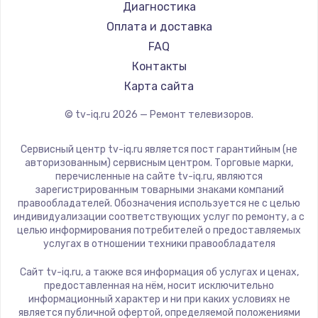
Hyundai
Диагностика
Замена видеокарты
Doffler
Оплата и доставка
1600 руб.
Hiper
FAQ
Заказать
Grundig
Контакты
HITACHI
Карта сайта
Ремонт разъема питания
Konka
© tv-iq.ru
2026
— Ремонт телевизоров.
880 руб.
RED solution
Thomson
Заказать
Сервисный центр tv-iq.ru является пост гарантийным (не
Yandex
авторизованным) сервисным центром. Торговые марки,
перечисленные на сайте tv-iq.ru, являются
Замена видеочипа
National
зарегистрированным товарными знаками компаний
2745 руб.
iFFALCON
правообладателей. Обозначения используется не с целью
индивидуализации соответствующих услуг по ремонту, а с
Tuvio
Заказать
целью информирования потребителей о предоставляемых
Nord
услугах в отношении техники правообладателя
Замена северного моста
Carrera
Сайт tv-iq.ru, а также вся информация об услугах и ценах,
BenQ
2600 руб.
предоставленная на нём, носит исключительно
информационный характер и ни при каких условиях не
Заказать
является публичной офертой, определяемой положениями