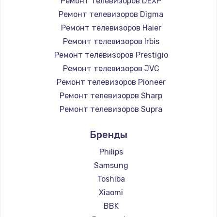
Ремонт телевизоров DEXP
890 руб.
Ремонт телевизоров Digma
Заказать
Ремонт телевизоров Haier
Ремонт телевизоров Irbis
Замена микросхемы NFC
Ремонт телевизоров Prestigio
1100 руб.
Ремонт телевизоров JVC
Ремонт телевизоров Pioneer
Заказать
Ремонт телевизоров Sharp
Замена шим-контроллера
Ремонт телевизоров Supra
3900 руб.
Ремонт телевизоров Aiwa
Бренды
Ремонт телевизоров Hisense
Заказать
Ремонт телевизоров Daewoo
Philips
Настройка Wi-Fi
Ремонт телевизоров Centek
Samsung
Ремонт телевизоров Telefunken
1030 руб.
Toshiba
Ремонт телевизоров Hyundai
Xiaomi
Заказать
Ремонт телевизоров Doffler
BBK