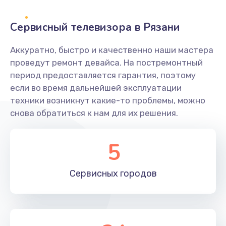
2400 руб.
Заказать
Сервисный телевизора в Рязани
Ремонт системной платы
Аккуратно, быстро и качественно наши мастера
проведут ремонт девайса. На постремонтный
1600 руб.
период предоставляется гарантия, поэтому
Заказать
если во время дальнейшей эксплуатации
техники возникнут какие-то проблемы, можно
Снятие системных ошибок/программный ремонт
снова обратиться к нам для их решения.
1400 руб.
Заказать
5
Ремонт разъема SIM-карты
Сервисных
городов
880 руб.
Заказать
Модернизация