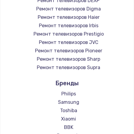
Ремонт телевизоров DEXP
890 руб.
Ремонт телевизоров Digma
Заказать
Ремонт телевизоров Haier
Ремонт телевизоров Irbis
Замена микросхемы NFC
Ремонт телевизоров Prestigio
1100 руб.
Ремонт телевизоров JVC
Ремонт телевизоров Pioneer
Заказать
Ремонт телевизоров Sharp
Замена шим-контроллера
Ремонт телевизоров Supra
3900 руб.
Ремонт телевизоров Aiwa
Бренды
Ремонт телевизоров Hisense
Заказать
Ремонт телевизоров Daewoo
Philips
Настройка Wi-Fi
Ремонт телевизоров Centek
Samsung
Ремонт телевизоров Telefunken
1030 руб.
Toshiba
Ремонт телевизоров Hyundai
Xiaomi
Заказать
Ремонт телевизоров Doffler
BBK