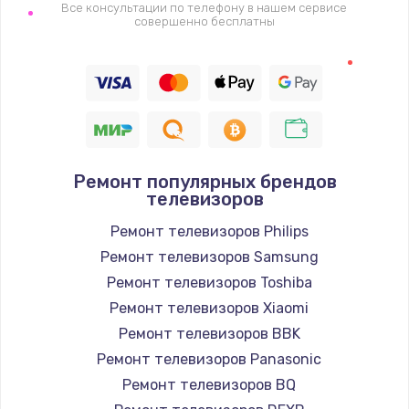
1400 руб.
Все консультации по телефону в нашем сервисе
совершенно бесплатны
Заказать
Восстановление цепи питания, пайка
880 руб.
Заказать
Ремонт популярных брендов
Программный ремонт/прошивка
телевизоров
390 руб.
Ремонт телевизоров Philips
Заказать
Ремонт телевизоров Samsung
Ремонт телевизоров Toshiba
Замена Bluetooth/Wi-Fi модуля
Ремонт телевизоров Xiaomi
800 руб.
Ремонт телевизоров BBK
Заказать
Ремонт телевизоров Panasonic
Ремонт телевизоров BQ
Замена картридера