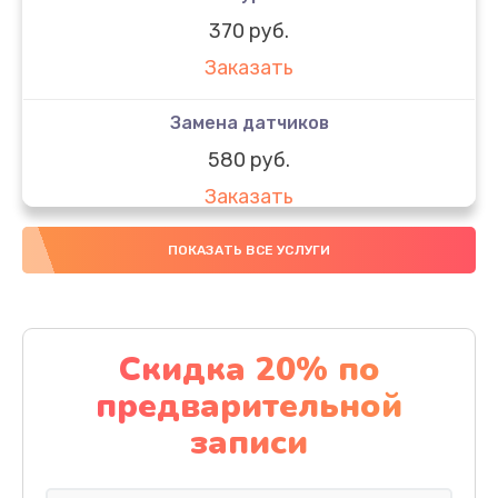
370 руб.
Заказать
Замена датчиков
580 руб.
Заказать
Комплексная чистка
ПОКАЗАТЬ ВСЕ УСЛУГИ
800 руб.
Заказать
Скидка 20% по
Замена дисплея (экрана)
предварительной
2000 руб.
записи
Заказать