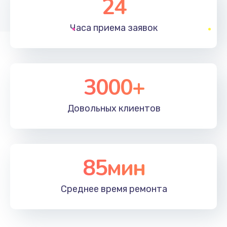
24
1830 руб.
Часа приема
заявок
Заказать
Устранение ошибок
2000 руб.
3000+
Заказать
Довольных
клиентов
Ремонт после залития
2100 руб.
Заказать
85мин
Ремонт электроплаты
Среднее время
ремонта
1400 руб.
Заказать