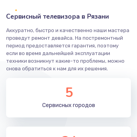
2400 руб.
Заказать
Сервисный телевизора в Рязани
Ремонт системной платы
Аккуратно, быстро и качественно наши мастера
проведут ремонт девайса. На постремонтный
1600 руб.
период предоставляется гарантия, поэтому
Заказать
если во время дальнейшей эксплуатации
техники возникнут какие-то проблемы, можно
Снятие системных ошибок/программный ремонт
снова обратиться к нам для их решения.
1400 руб.
Заказать
5
Ремонт разъема SIM-карты
Сервисных
городов
880 руб.
Заказать
Модернизация