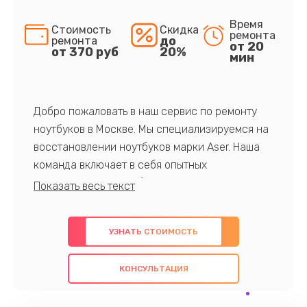
Время
Стоимость
Скидка
ремонта
до
ремонта
от 20
от 370 руб
20%
мин
Добро пожаловать в наш сервис по ремонту
ноутбуков в Москве. Мы специализируемся на
восстановлении ноутбуков марки Aser. Наша
команда включает в себя опытных
профессионалов с обширными знаниями и
многолетним опытом в данной области. Мы
предлагаем быстрый и качественный ремонт с
УЗНАТЬ СТОИМОСТЬ
использованием оригинальных компонентов, а
также гарантируем качество всех
КОНСУЛЬТАЦИЯ
проведенных работ. Наша цель - предоставить
клиентам надежное и профессиональное