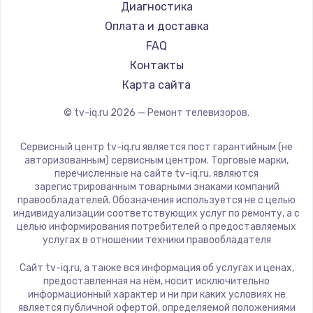
Hyundai
Диагностика
Замена видеокарты
Doffler
Оплата и доставка
1600 руб.
Hiper
FAQ
Заказать
Grundig
Контакты
HITACHI
Карта сайта
Ремонт разъема питания
Konka
© tv-iq.ru
2026
— Ремонт телевизоров.
880 руб.
RED solution
Thomson
Заказать
Сервисный центр tv-iq.ru является пост гарантийным (не
Yandex
авторизованным) сервисным центром. Торговые марки,
перечисленные на сайте tv-iq.ru, являются
Замена видеочипа
National
зарегистрированным товарными знаками компаний
2745 руб.
iFFALCON
правообладателей. Обозначения используется не с целью
индивидуализации соответствующих услуг по ремонту, а с
Tuvio
Заказать
целью информирования потребителей о предоставляемых
Nord
услугах в отношении техники правообладателя
Замена северного моста
Carrera
Сайт tv-iq.ru, а также вся информация об услугах и ценах,
BenQ
2600 руб.
предоставленная на нём, носит исключительно
информационный характер и ни при каких условиях не
Заказать
является публичной офертой, определяемой положениями