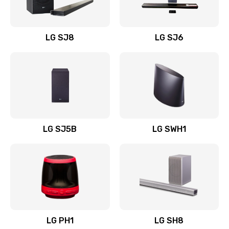
Заказать
Восстановление после заклинивания
LG SJ8
LG SJ6
1400 руб.
Заказать
Восстановление после залития
1500 руб.
Заказать
LG SJ5B
LG SWH1
Замена фильтра
1500 руб.
Заказать
Ремонт корпуса
LG PH1
LG SH8
1400 руб.