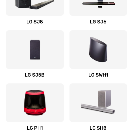
Заказать
Восстановление после заклинивания
LG SJ8
LG SJ6
1400 руб.
Заказать
Восстановление после залития
1500 руб.
Заказать
LG SJ5B
LG SWH1
Замена фильтра
1500 руб.
Заказать
Ремонт корпуса
LG PH1
LG SH8
1400 руб.