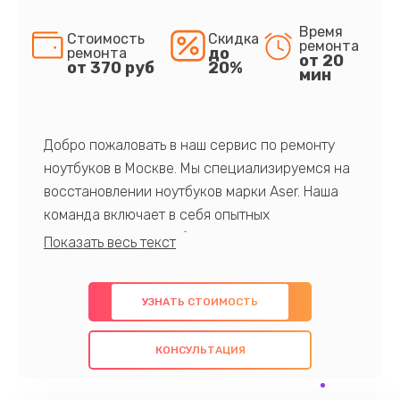
Время
Стоимость
Скидка
ремонта
до
ремонта
от 20
от 370 руб
20%
мин
Добро пожаловать в наш сервис по ремонту
ноутбуков в Москве. Мы специализируемся на
восстановлении ноутбуков марки Aser. Наша
команда включает в себя опытных
профессионалов с обширными знаниями и
многолетним опытом в данной области. Мы
предлагаем быстрый и качественный ремонт с
УЗНАТЬ СТОИМОСТЬ
использованием оригинальных компонентов, а
также гарантируем качество всех
КОНСУЛЬТАЦИЯ
проведенных работ. Наша цель - предоставить
клиентам надежное и профессиональное