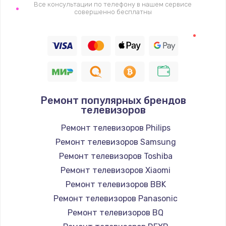
1400 руб.
Все консультации по телефону в нашем сервисе
совершенно бесплатны
Заказать
Восстановление цепи питания, пайка
880 руб.
Заказать
Ремонт популярных брендов
Программный ремонт/прошивка
телевизоров
390 руб.
Ремонт телевизоров Philips
Заказать
Ремонт телевизоров Samsung
Ремонт телевизоров Toshiba
Замена Bluetooth/Wi-Fi модуля
Ремонт телевизоров Xiaomi
800 руб.
Ремонт телевизоров BBK
Заказать
Ремонт телевизоров Panasonic
Ремонт телевизоров BQ
Замена картридера