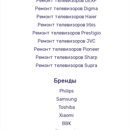
Ремонт телевизоров DEXP
890 руб.
Ремонт телевизоров Digma
Заказать
Ремонт телевизоров Haier
Ремонт телевизоров Irbis
Замена микросхемы NFC
Ремонт телевизоров Prestigio
1100 руб.
Ремонт телевизоров JVC
Ремонт телевизоров Pioneer
Заказать
Ремонт телевизоров Sharp
Замена шим-контроллера
Ремонт телевизоров Supra
3900 руб.
Ремонт телевизоров Aiwa
Бренды
Ремонт телевизоров Hisense
Заказать
Ремонт телевизоров Daewoo
Philips
Настройка Wi-Fi
Ремонт телевизоров Centek
Samsung
Ремонт телевизоров Telefunken
1030 руб.
Toshiba
Ремонт телевизоров Hyundai
Xiaomi
Заказать
Ремонт телевизоров Doffler
BBK