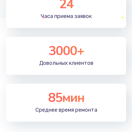
24
1830 руб.
Часа приема
заявок
Заказать
Устранение ошибок
2000 руб.
3000+
Заказать
Довольных
клиентов
Ремонт после залития
2100 руб.
Заказать
85мин
Ремонт электроплаты
Среднее время
ремонта
1400 руб.
Заказать