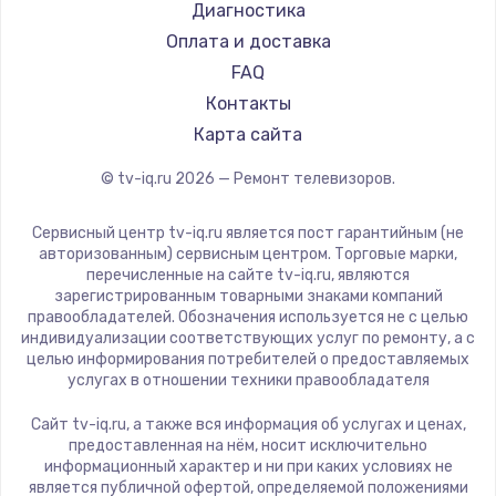
Hyundai
Диагностика
Замена видеокарты
Doffler
Оплата и доставка
1600 руб.
Hiper
FAQ
Заказать
Grundig
Контакты
HITACHI
Карта сайта
Ремонт разъема питания
Konka
© tv-iq.ru
2026
— Ремонт телевизоров.
880 руб.
RED solution
Thomson
Заказать
Сервисный центр tv-iq.ru является пост гарантийным (не
Yandex
авторизованным) сервисным центром. Торговые марки,
перечисленные на сайте tv-iq.ru, являются
Замена видеочипа
National
зарегистрированным товарными знаками компаний
2745 руб.
iFFALCON
правообладателей. Обозначения используется не с целью
индивидуализации соответствующих услуг по ремонту, а с
Tuvio
Заказать
целью информирования потребителей о предоставляемых
Nord
услугах в отношении техники правообладателя
Замена северного моста
Carrera
Сайт tv-iq.ru, а также вся информация об услугах и ценах,
BenQ
2600 руб.
предоставленная на нём, носит исключительно
информационный характер и ни при каких условиях не
Заказать
является публичной офертой, определяемой положениями