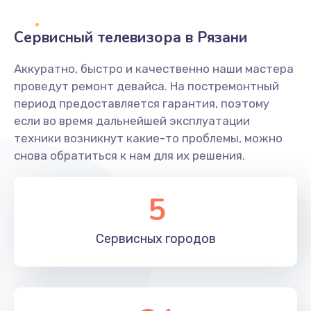
2400 руб.
Заказать
Сервисный телевизора в Рязани
Ремонт системной платы
Аккуратно, быстро и качественно наши мастера
проведут ремонт девайса. На постремонтный
1600 руб.
период предоставляется гарантия, поэтому
Заказать
если во время дальнейшей эксплуатации
техники возникнут какие-то проблемы, можно
Снятие системных ошибок/программный ремонт
снова обратиться к нам для их решения.
1400 руб.
Заказать
5
Ремонт разъема SIM-карты
Сервисных
городов
880 руб.
Заказать
Модернизация