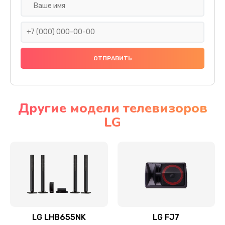
Ремонт платы электроники
1400 руб.
Заказать
Прошивка
1500 руб.
Заказать
Другие модели телевизоров
LG
Ремонт механики привода
1500 руб.
Заказать
Ремонт / замена кнопок, клавиш, индикаторов,
разъемов
1550 руб.
LG LHB655NK
LG FJ7
Заказать