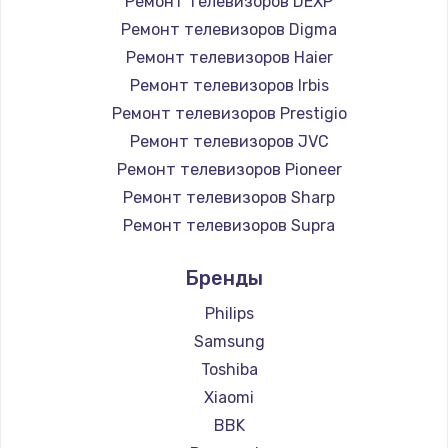
Ремонт телевизоров DEXP
890 руб.
Ремонт телевизоров Digma
Заказать
Ремонт телевизоров Haier
Ремонт телевизоров Irbis
Замена микросхемы NFC
Ремонт телевизоров Prestigio
1100 руб.
Ремонт телевизоров JVC
Ремонт телевизоров Pioneer
Заказать
Ремонт телевизоров Sharp
Замена шим-контроллера
Ремонт телевизоров Supra
3900 руб.
Ремонт телевизоров Aiwa
Бренды
Ремонт телевизоров Hisense
Заказать
Ремонт телевизоров Daewoo
Philips
Настройка Wi-Fi
Ремонт телевизоров Centek
Samsung
Ремонт телевизоров Telefunken
1030 руб.
Toshiba
Ремонт телевизоров Hyundai
Xiaomi
Заказать
Ремонт телевизоров Doffler
BBK