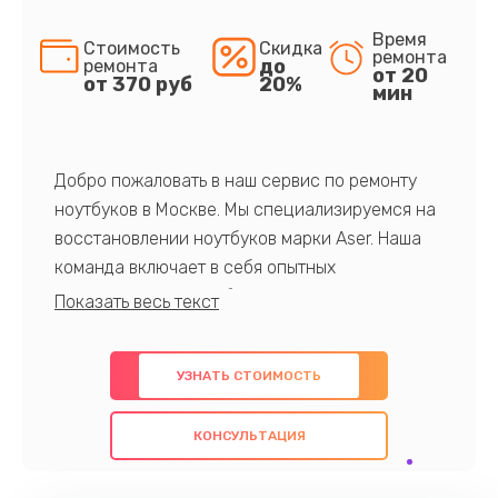
Время
Стоимость
Скидка
ремонта
до
ремонта
от 20
от 370 руб
20%
мин
Добро пожаловать в наш сервис по ремонту
ноутбуков в Москве. Мы специализируемся на
восстановлении ноутбуков марки Aser. Наша
команда включает в себя опытных
профессионалов с обширными знаниями и
многолетним опытом в данной области. Мы
предлагаем быстрый и качественный ремонт с
УЗНАТЬ СТОИМОСТЬ
использованием оригинальных компонентов, а
также гарантируем качество всех
КОНСУЛЬТАЦИЯ
проведенных работ. Наша цель - предоставить
клиентам надежное и профессиональное