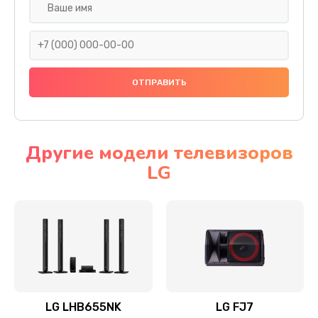
Ремонт платы электроники
1400 руб.
Заказать
Прошивка
1500 руб.
Заказать
Другие модели телевизоров
LG
Ремонт механики привода
1500 руб.
Заказать
Ремонт / замена кнопок, клавиш, индикаторов,
разъемов
1550 руб.
LG LHB655NK
LG FJ7
Заказать