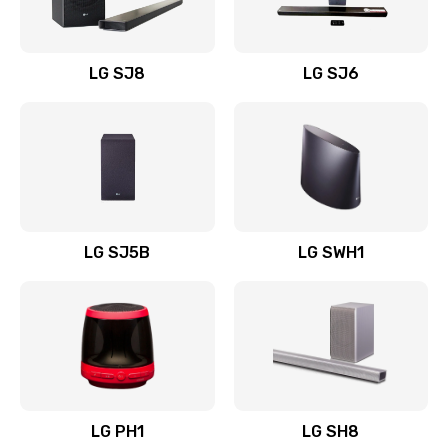
Заказать
Восстановление после заклинивания
LG SJ8
LG SJ6
1400 руб.
Заказать
Восстановление после залития
1500 руб.
Заказать
LG SJ5B
LG SWH1
Замена фильтра
1500 руб.
Заказать
Ремонт корпуса
LG PH1
LG SH8
1400 руб.