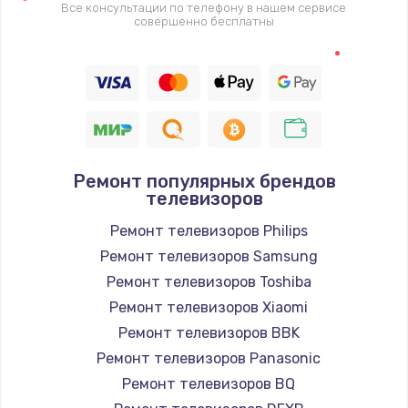
1400 руб.
Все консультации по телефону в нашем сервисе
совершенно бесплатны
Заказать
Восстановление цепи питания, пайка
880 руб.
Заказать
Ремонт популярных брендов
Программный ремонт/прошивка
телевизоров
390 руб.
Ремонт телевизоров Philips
Заказать
Ремонт телевизоров Samsung
Ремонт телевизоров Toshiba
Замена Bluetooth/Wi-Fi модуля
Ремонт телевизоров Xiaomi
800 руб.
Ремонт телевизоров BBK
Заказать
Ремонт телевизоров Panasonic
Ремонт телевизоров BQ
Замена картридера