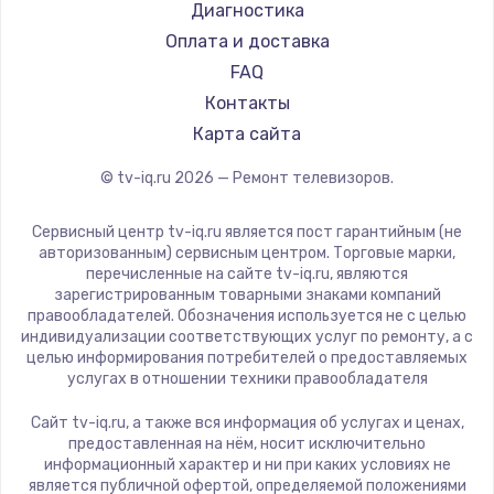
Hyundai
Диагностика
Замена видеокарты
Doffler
Оплата и доставка
1600 руб.
Hiper
FAQ
Заказать
Grundig
Контакты
HITACHI
Карта сайта
Ремонт разъема питания
Konka
© tv-iq.ru
2026
— Ремонт телевизоров.
880 руб.
RED solution
Thomson
Заказать
Сервисный центр tv-iq.ru является пост гарантийным (не
Yandex
авторизованным) сервисным центром. Торговые марки,
перечисленные на сайте tv-iq.ru, являются
Замена видеочипа
National
зарегистрированным товарными знаками компаний
2745 руб.
iFFALCON
правообладателей. Обозначения используется не с целью
индивидуализации соответствующих услуг по ремонту, а с
Tuvio
Заказать
целью информирования потребителей о предоставляемых
Nord
услугах в отношении техники правообладателя
Замена северного моста
Carrera
Сайт tv-iq.ru, а также вся информация об услугах и ценах,
BenQ
2600 руб.
предоставленная на нём, носит исключительно
информационный характер и ни при каких условиях не
Заказать
является публичной офертой, определяемой положениями