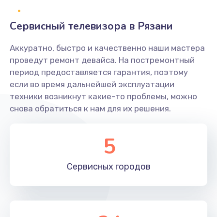
2400 руб.
Заказать
Сервисный телевизора в Рязани
Ремонт системной платы
Аккуратно, быстро и качественно наши мастера
проведут ремонт девайса. На постремонтный
1600 руб.
период предоставляется гарантия, поэтому
Заказать
если во время дальнейшей эксплуатации
техники возникнут какие-то проблемы, можно
Снятие системных ошибок/программный ремонт
снова обратиться к нам для их решения.
1400 руб.
Заказать
5
Ремонт разъема SIM-карты
Сервисных
городов
880 руб.
Заказать
Модернизация