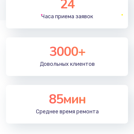
24
1830 руб.
Часа приема
заявок
Заказать
Устранение ошибок
2000 руб.
3000+
Заказать
Довольных
клиентов
Ремонт после залития
2100 руб.
Заказать
85мин
Ремонт электроплаты
Среднее время
ремонта
1400 руб.
Заказать