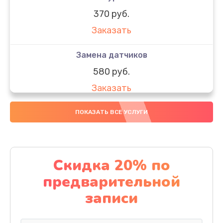
370 руб.
Заказать
Замена датчиков
580 руб.
Заказать
Комплексная чистка
ПОКАЗАТЬ ВСЕ УСЛУГИ
800 руб.
Заказать
Скидка 20% по
Замена дисплея (экрана)
предварительной
2000 руб.
записи
Заказать