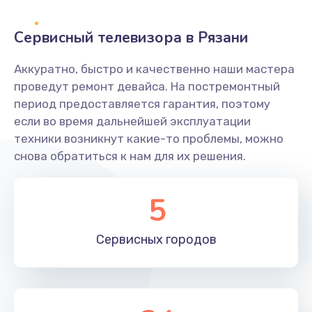
2400 руб.
Заказать
Сервисный телевизора в Рязани
Ремонт системной платы
Аккуратно, быстро и качественно наши мастера
проведут ремонт девайса. На постремонтный
1600 руб.
период предоставляется гарантия, поэтому
Заказать
если во время дальнейшей эксплуатации
техники возникнут какие-то проблемы, можно
Снятие системных ошибок/программный ремонт
снова обратиться к нам для их решения.
1400 руб.
Заказать
5
Ремонт разъема SIM-карты
Сервисных
городов
880 руб.
Заказать
Модернизация