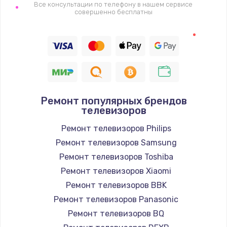
1400 руб.
Все консультации по телефону в нашем сервисе
совершенно бесплатны
Заказать
Восстановление цепи питания, пайка
880 руб.
Заказать
Ремонт популярных брендов
Программный ремонт/прошивка
телевизоров
390 руб.
Ремонт телевизоров Philips
Заказать
Ремонт телевизоров Samsung
Ремонт телевизоров Toshiba
Замена Bluetooth/Wi-Fi модуля
Ремонт телевизоров Xiaomi
800 руб.
Ремонт телевизоров BBK
Заказать
Ремонт телевизоров Panasonic
Ремонт телевизоров BQ
Замена картридера