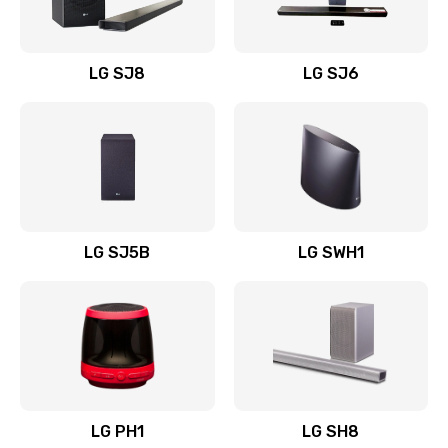
Заказать
Восстановление после заклинивания
LG SJ8
LG SJ6
1400 руб.
Заказать
Восстановление после залития
1500 руб.
Заказать
LG SJ5B
LG SWH1
Замена фильтра
1500 руб.
Заказать
Ремонт корпуса
LG PH1
LG SH8
1400 руб.