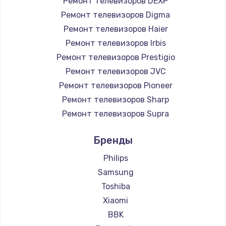
Ремонт телевизоров DEXP
890 руб.
Ремонт телевизоров Digma
Заказать
Ремонт телевизоров Haier
Ремонт телевизоров Irbis
Замена микросхемы NFC
Ремонт телевизоров Prestigio
1100 руб.
Ремонт телевизоров JVC
Ремонт телевизоров Pioneer
Заказать
Ремонт телевизоров Sharp
Замена шим-контроллера
Ремонт телевизоров Supra
3900 руб.
Ремонт телевизоров Aiwa
Бренды
Ремонт телевизоров Hisense
Заказать
Ремонт телевизоров Daewoo
Philips
Настройка Wi-Fi
Ремонт телевизоров Centek
Samsung
Ремонт телевизоров Telefunken
1030 руб.
Toshiba
Ремонт телевизоров Hyundai
Xiaomi
Заказать
Ремонт телевизоров Doffler
BBK