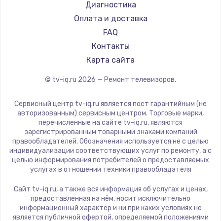
Hyundai
Диагностика
Замена видеокарты
Doffler
Оплата и доставка
1600 руб.
Hiper
FAQ
Заказать
Grundig
Контакты
HITACHI
Карта сайта
Ремонт разъема питания
Konka
© tv-iq.ru
2026
— Ремонт телевизоров.
880 руб.
RED solution
Thomson
Заказать
Сервисный центр tv-iq.ru является пост гарантийным (не
Yandex
авторизованным) сервисным центром. Торговые марки,
перечисленные на сайте tv-iq.ru, являются
Замена видеочипа
National
зарегистрированным товарными знаками компаний
2745 руб.
iFFALCON
правообладателей. Обозначения используется не с целью
индивидуализации соответствующих услуг по ремонту, а с
Tuvio
Заказать
целью информирования потребителей о предоставляемых
Nord
услугах в отношении техники правообладателя
Замена северного моста
Carrera
Сайт tv-iq.ru, а также вся информация об услугах и ценах,
BenQ
2600 руб.
предоставленная на нём, носит исключительно
информационный характер и ни при каких условиях не
Заказать
является публичной офертой, определяемой положениями