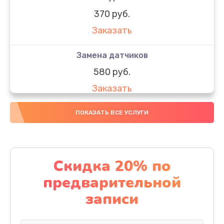
370 руб.
Заказать
Замена датчиков
580 руб.
Заказать
Комплексная чистка
ПОКАЗАТЬ ВСЕ УСЛУГИ
800 руб.
Заказать
Скидка 20% по
Замена дисплея (экрана)
предварительной
2000 руб.
записи
Заказать