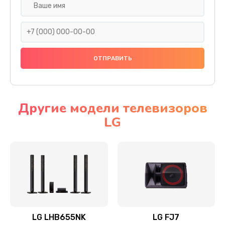
Ремонт платы электроники
1400 руб.
Заказать
Прошивка
1500 руб.
Заказать
Другие модели телевизоров
LG
Ремонт механики привода
1500 руб.
Заказать
Ремонт / замена кнопок, клавиш, индикаторов,
разъемов
1550 руб.
LG LHB655NK
LG FJ7
Заказать