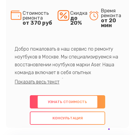
Время
Стоимость
Скидка
ремонта
до
ремонта
от 20
от 370 руб
20%
мин
Добро пожаловать в наш сервис по ремонту
ноутбуков в Москве. Мы специализируемся на
восстановлении ноутбуков марки Aser. Наша
команда включает в себя опытных
профессионалов с обширными знаниями и
многолетним опытом в данной области. Мы
предлагаем быстрый и качественный ремонт с
УЗНАТЬ СТОИМОСТЬ
использованием оригинальных компонентов, а
также гарантируем качество всех
КОНСУЛЬТАЦИЯ
проведенных работ. Наша цель - предоставить
клиентам надежное и профессиональное