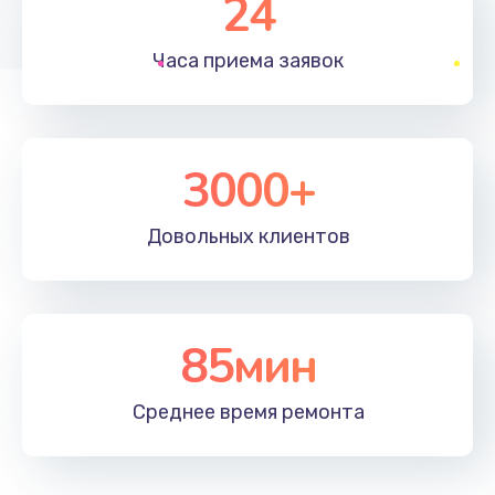
24
1830 руб.
Часа приема
заявок
Заказать
Устранение ошибок
2000 руб.
3000+
Заказать
Довольных
клиентов
Ремонт после залития
2100 руб.
Заказать
85мин
Ремонт электроплаты
Среднее время
ремонта
1400 руб.
Заказать