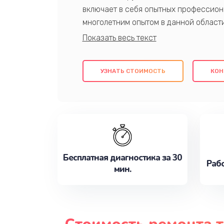
включает в себя опытных профессион
многолетним опытом в данной област
качественный ремонт с использовани
гарантируем качество всех проведенн
клиентам надежное и профессиональн
УЗНАТЬ СТОИМОСТЬ
КОН
потребности наилучшим образом. Не 
сейчас!
Бесплатная диагностика за 30
Рабо
мин.