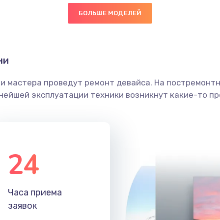
БОЛЬШЕ МОДЕЛЕЙ
30 мин
1 год
граммный
30 мин
3 года
ни
ши мастера проведут ремонт девайса. На постремонт
20 мин
2 года
ьнейшей эксплуатации техники возникнут какие-то пр
50 мин
2 года
40 мин
1 год
24
30 мин
3 года
Часа приема
20 мин
3 года
заявок