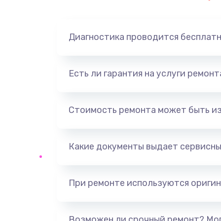
Замена динамика
Диагностика проводится бесплат
Замена корпуса
Замена аккумулятора
Есть ли гарантия на услуги ремон
Замена разъема
Стоимость ремонта может быть и
Ремонт платы
Какие документы выдает сервисны
Не включается
Нет звука
При ремонте используются оригин
Не видит флешку
Возможен ли срочный ремонт? Мог