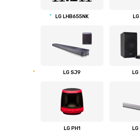
Восстановление после заклини
LG LHB655NK
LG
Восстановление после залития
Замена фильтра
Ремонт корпуса
LG SJ9
LG
Полная профилактика вертикал
пылесоса
Пайка конденсаторов
Ремонт электронного блока упр
LG PH1
LG
Ремонт или замена двигателя