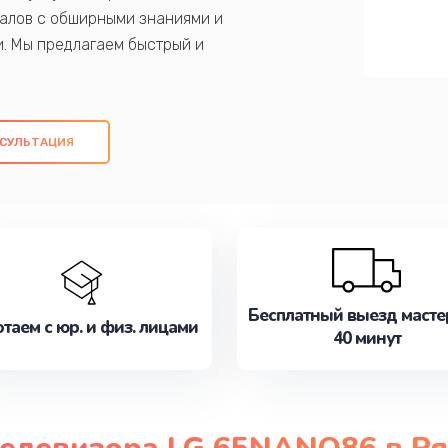
алов с обширными знаниями и
и. Мы предлагаем быстрый и
ем оригинальных компонентов, а также
ых работ. Наша цель - предоставить
ое обслуживание, удовлетворяя их
СУЛЬТАЦИЯ
медлите записаться на ремонт уже
Бесплатный выезд масте
таем с юр. и физ. лицами
40 минут