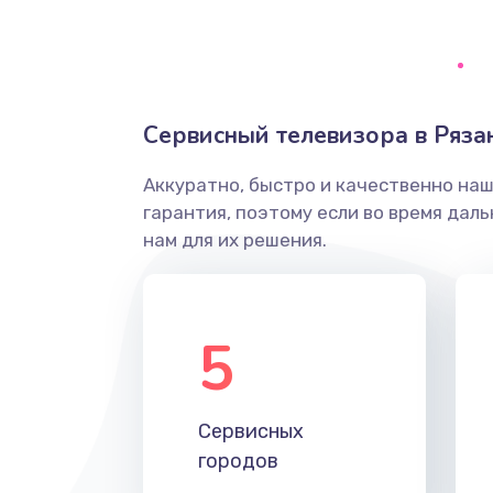
Ремонт системной платы
Снятие системных ошибок/про
Сервисный телевизора в Ряза
ремонт
Аккуратно, быстро и качественно на
Ремонт разъема SIM-карты
гарантия, поэтому если во время дал
нам для их решения.
Модернизация
Устранение ошибок
5
Ремонт после залития
Сервисных
Ремонт электроплаты
городов