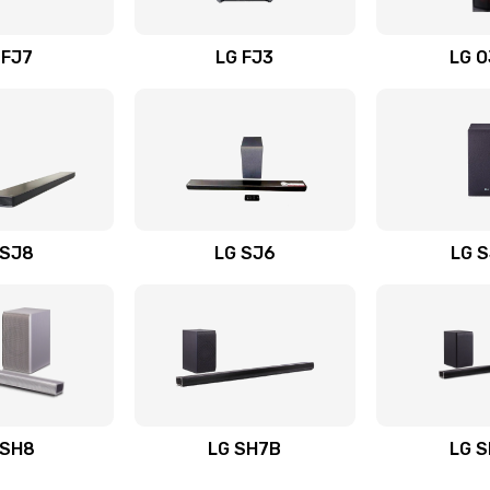
вания
60 мин
1 год
 FJ7
LG FJ3
LG 
60 мин
2 года
50 мин
2 года
40 мин
1 год
 SJ8
LG SJ6
LG 
ьного
40 мин
1 год
40 мин
1 год
авления
50 мин
2 года
 SH8
LG SH7B
LG 
30 мин
1 год