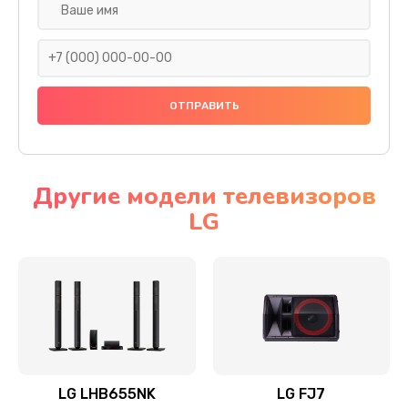
Ремонт платы электроники
1400 руб.
Заказать
Прошивка
1500 руб.
Заказать
Другие модели телевизоров
LG
Ремонт механики привода
1500 руб.
Заказать
Ремонт / замена кнопок, клавиш, индикаторов,
разъемов
1550 руб.
LG LHB655NK
LG FJ7
Заказать