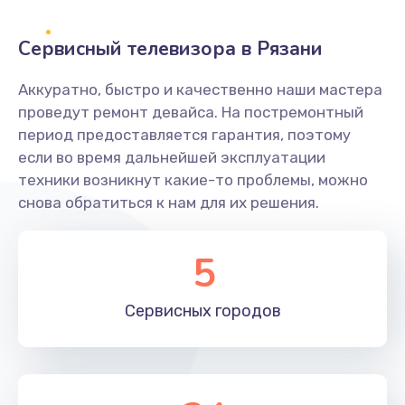
2400 руб.
Заказать
Сервисный телевизора в Рязани
Ремонт системной платы
Аккуратно, быстро и качественно наши мастера
проведут ремонт девайса. На постремонтный
1600 руб.
период предоставляется гарантия, поэтому
Заказать
если во время дальнейшей эксплуатации
техники возникнут какие-то проблемы, можно
Снятие системных ошибок/программный ремонт
снова обратиться к нам для их решения.
1400 руб.
Заказать
5
Ремонт разъема SIM-карты
Сервисных
городов
880 руб.
Заказать
Модернизация