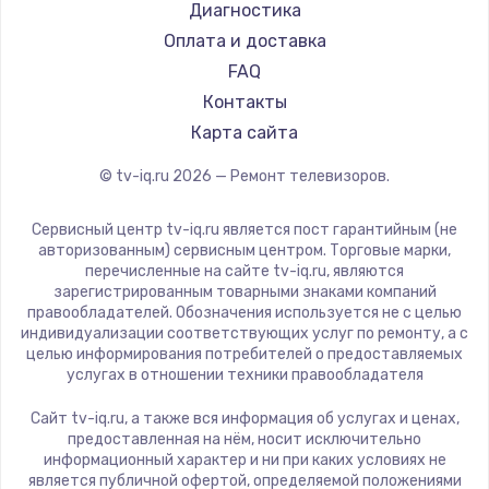
Hyundai
Диагностика
Замена видеокарты
Doffler
Оплата и доставка
1600 руб.
Hiper
FAQ
Заказать
Grundig
Контакты
HITACHI
Карта сайта
Ремонт разъема питания
Konka
© tv-iq.ru
2026
— Ремонт телевизоров.
880 руб.
RED solution
Thomson
Заказать
Сервисный центр tv-iq.ru является пост гарантийным (не
Yandex
авторизованным) сервисным центром. Торговые марки,
перечисленные на сайте tv-iq.ru, являются
Замена видеочипа
National
зарегистрированным товарными знаками компаний
2745 руб.
iFFALCON
правообладателей. Обозначения используется не с целью
индивидуализации соответствующих услуг по ремонту, а с
Tuvio
Заказать
целью информирования потребителей о предоставляемых
Nord
услугах в отношении техники правообладателя
Замена северного моста
Carrera
Сайт tv-iq.ru, а также вся информация об услугах и ценах,
BenQ
2600 руб.
предоставленная на нём, носит исключительно
информационный характер и ни при каких условиях не
Заказать
является публичной офертой, определяемой положениями