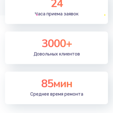
24
1830 руб.
Часа приема
заявок
Заказать
Устранение ошибок
2000 руб.
3000+
Заказать
Довольных
клиентов
Ремонт после залития
2100 руб.
Заказать
85мин
Ремонт электроплаты
Среднее время
ремонта
1400 руб.
Заказать