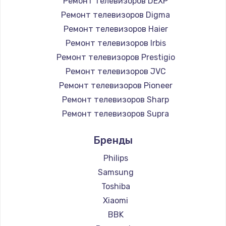
Ремонт телевизоров DEXP
890 руб.
Ремонт телевизоров Digma
Заказать
Ремонт телевизоров Haier
Ремонт телевизоров Irbis
Замена микросхемы NFC
Ремонт телевизоров Prestigio
1100 руб.
Ремонт телевизоров JVC
Ремонт телевизоров Pioneer
Заказать
Ремонт телевизоров Sharp
Замена шим-контроллера
Ремонт телевизоров Supra
3900 руб.
Ремонт телевизоров Aiwa
Бренды
Ремонт телевизоров Hisense
Заказать
Ремонт телевизоров Daewoo
Philips
Настройка Wi-Fi
Ремонт телевизоров Centek
Samsung
Ремонт телевизоров Telefunken
1030 руб.
Toshiba
Ремонт телевизоров Hyundai
Xiaomi
Заказать
Ремонт телевизоров Doffler
BBK