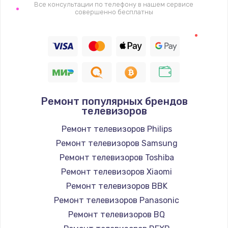
1400 руб.
Все консультации по телефону в нашем сервисе
совершенно бесплатны
Заказать
Восстановление цепи питания, пайка
880 руб.
Заказать
Ремонт популярных брендов
Программный ремонт/прошивка
телевизоров
390 руб.
Ремонт телевизоров Philips
Заказать
Ремонт телевизоров Samsung
Ремонт телевизоров Toshiba
Замена Bluetooth/Wi-Fi модуля
Ремонт телевизоров Xiaomi
800 руб.
Ремонт телевизоров BBK
Заказать
Ремонт телевизоров Panasonic
Ремонт телевизоров BQ
Замена картридера