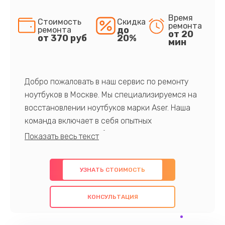
Время
Стоимость
Скидка
ремонта
до
ремонта
от 20
от 370 руб
20%
мин
Добро пожаловать в наш сервис по ремонту
ноутбуков в Москве. Мы специализируемся на
восстановлении ноутбуков марки Aser. Наша
команда включает в себя опытных
профессионалов с обширными знаниями и
многолетним опытом в данной области. Мы
предлагаем быстрый и качественный ремонт с
УЗНАТЬ СТОИМОСТЬ
использованием оригинальных компонентов, а
также гарантируем качество всех
КОНСУЛЬТАЦИЯ
проведенных работ. Наша цель - предоставить
клиентам надежное и профессиональное