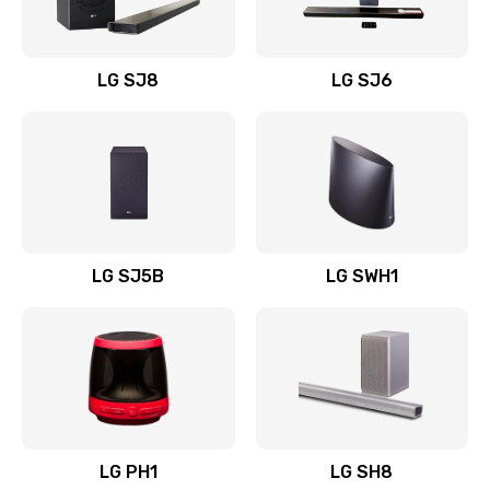
Заказать
Восстановление после заклинивания
LG SJ8
LG SJ6
1400 руб.
Заказать
Восстановление после залития
1500 руб.
Заказать
LG SJ5B
LG SWH1
Замена фильтра
1500 руб.
Заказать
Ремонт корпуса
LG PH1
LG SH8
1400 руб.