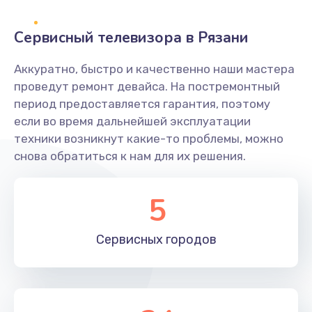
2400 руб.
Заказать
Сервисный телевизора в Рязани
Ремонт системной платы
Аккуратно, быстро и качественно наши мастера
проведут ремонт девайса. На постремонтный
1600 руб.
период предоставляется гарантия, поэтому
Заказать
если во время дальнейшей эксплуатации
техники возникнут какие-то проблемы, можно
Снятие системных ошибок/программный ремонт
снова обратиться к нам для их решения.
1400 руб.
Заказать
5
Ремонт разъема SIM-карты
Сервисных
городов
880 руб.
Заказать
Модернизация