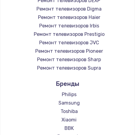
Ремонт телевизоров DEXP
890 руб.
Ремонт телевизоров Digma
Заказать
Ремонт телевизоров Haier
Ремонт телевизоров Irbis
Замена микросхемы NFC
Ремонт телевизоров Prestigio
1100 руб.
Ремонт телевизоров JVC
Ремонт телевизоров Pioneer
Заказать
Ремонт телевизоров Sharp
Замена шим-контроллера
Ремонт телевизоров Supra
3900 руб.
Ремонт телевизоров Aiwa
Бренды
Ремонт телевизоров Hisense
Заказать
Ремонт телевизоров Daewoo
Philips
Настройка Wi-Fi
Ремонт телевизоров Centek
Samsung
Ремонт телевизоров Telefunken
1030 руб.
Toshiba
Ремонт телевизоров Hyundai
Xiaomi
Заказать
Ремонт телевизоров Doffler
BBK