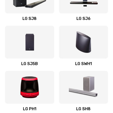
Заказать
Восстановление после заклинивания
LG SJ8
LG SJ6
1400 руб.
Заказать
Восстановление после залития
1500 руб.
Заказать
LG SJ5B
LG SWH1
Замена фильтра
1500 руб.
Заказать
Ремонт корпуса
LG PH1
LG SH8
1400 руб.