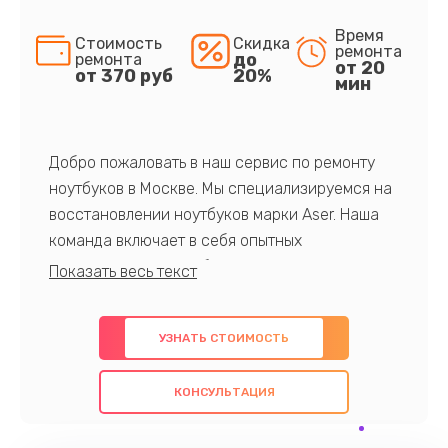
Время
Стоимость
Скидка
ремонта
до
ремонта
от 20
от 370 руб
20%
мин
Добро пожаловать в наш сервис по ремонту
ноутбуков в Москве. Мы специализируемся на
восстановлении ноутбуков марки Aser. Наша
команда включает в себя опытных
профессионалов с обширными знаниями и
многолетним опытом в данной области. Мы
предлагаем быстрый и качественный ремонт с
УЗНАТЬ СТОИМОСТЬ
использованием оригинальных компонентов, а
также гарантируем качество всех
КОНСУЛЬТАЦИЯ
проведенных работ. Наша цель - предоставить
клиентам надежное и профессиональное