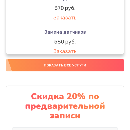
370 руб.
Заказать
Замена датчиков
580 руб.
Заказать
Комплексная чистка
ПОКАЗАТЬ ВСЕ УСЛУГИ
800 руб.
Заказать
Скидка 20% по
Замена дисплея (экрана)
предварительной
2000 руб.
записи
Заказать