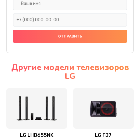
Ремонт платы электроники
1400 руб.
Заказать
Прошивка
1500 руб.
Заказать
Другие модели телевизоров
LG
Ремонт механики привода
1500 руб.
Заказать
Ремонт / замена кнопок, клавиш, индикаторов,
разъемов
1550 руб.
LG LHB655NK
LG FJ7
Заказать