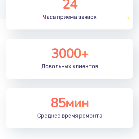
24
1830 руб.
Часа приема
заявок
Заказать
Устранение ошибок
2000 руб.
3000+
Заказать
Довольных
клиентов
Ремонт после залития
2100 руб.
Заказать
85мин
Ремонт электроплаты
Среднее время
ремонта
1400 руб.
Заказать