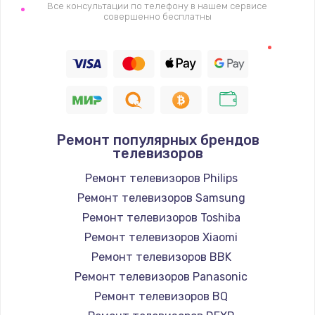
1400 руб.
Все консультации по телефону в нашем сервисе
совершенно бесплатны
Заказать
Восстановление цепи питания, пайка
880 руб.
Заказать
Ремонт популярных брендов
Программный ремонт/прошивка
телевизоров
390 руб.
Ремонт телевизоров Philips
Заказать
Ремонт телевизоров Samsung
Ремонт телевизоров Toshiba
Замена Bluetooth/Wi-Fi модуля
Ремонт телевизоров Xiaomi
800 руб.
Ремонт телевизоров BBK
Заказать
Ремонт телевизоров Panasonic
Ремонт телевизоров BQ
Замена картридера