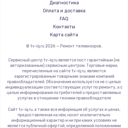
Hyundai
Диагностика
Замена видеокарты
Doffler
Оплата и доставка
1600 руб.
Hiper
FAQ
Заказать
Grundig
Контакты
HITACHI
Карта сайта
Ремонт разъема питания
Konka
© tv-iq.ru
2026
— Ремонт телевизоров.
880 руб.
RED solution
Thomson
Заказать
Сервисный центр tv-iq.ru является пост гарантийным (не
Yandex
авторизованным) сервисным центром. Торговые марки,
перечисленные на сайте tv-iq.ru, являются
Замена видеочипа
National
зарегистрированным товарными знаками компаний
2745 руб.
iFFALCON
правообладателей. Обозначения используется не с целью
индивидуализации соответствующих услуг по ремонту, а с
Tuvio
Заказать
целью информирования потребителей о предоставляемых
Nord
услугах в отношении техники правообладателя
Замена северного моста
Carrera
Сайт tv-iq.ru, а также вся информация об услугах и ценах,
BenQ
2600 руб.
предоставленная на нём, носит исключительно
информационный характер и ни при каких условиях не
Заказать
является публичной офертой, определяемой положениями