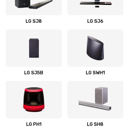
Заказать
Восстановление после заклинивания
LG SJ8
LG SJ6
1400 руб.
Заказать
Восстановление после залития
1500 руб.
Заказать
LG SJ5B
LG SWH1
Замена фильтра
1500 руб.
Заказать
Ремонт корпуса
LG PH1
LG SH8
1400 руб.