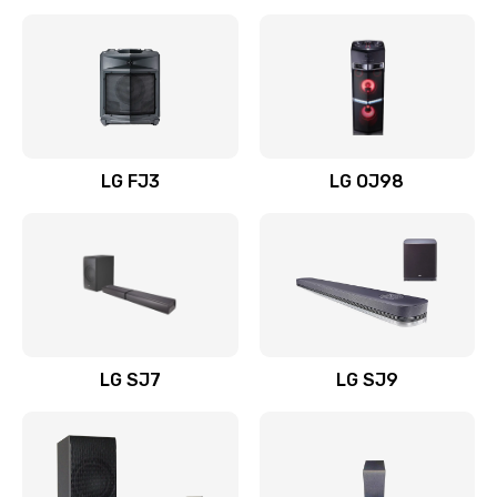
Замена уборочных щеток
1400 руб.
Заказать
Замена или ремонт блока питания
LG FJ3
LG OJ98
1400 руб.
Заказать
Замена батареи (аккумулятора)
2200 руб.
LG SJ7
LG SJ9
Заказать
Замена, восстановление кнопок
1300 руб.