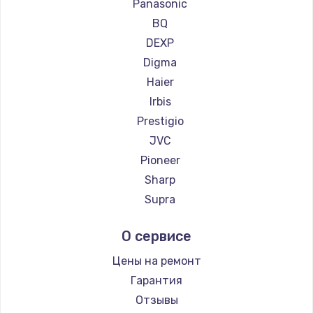
Ремонт телевизоров Hiper
Замена вебкамеры
Panasonic
Ремонт телевизоров Grundig
BQ
1260 руб.
Ремонт телевизоров HITACHI
DEXP
Заказать
Ремонт телевизоров Konka
Digma
Ремонт телевизоров RED solution
Haier
Установка драйверов
Ремонт телевизоров Thomson
Irbis
725 руб.
Ремонт телевизоров Yandex
Prestigio
Заказать
Ремонт телевизоров National
JVC
Ремонт телевизоров iFFALCON
Pioneer
Замена жесткого диска
Ремонт телевизоров Tuvio
Sharp
750 руб.
Ремонт телевизоров Nord
Supra
Заказать
Ремонт телевизоров Carrera
Aiwa
О сервисе
Ремонт телевизоров BenQ
Hisense
Ремонт цепей питания
Daewoo
Цены на ремонт
2500 руб.
Centek
Гарантия
Заказать
Telefunken
Отзывы