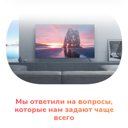
Замена шнура
600 руб.
Заказать
Замена датчика
480 руб.
Заказать
Замена кнопки
450 руб.
Заказать
Мы ответили на вопросы,
Настройка
которые нам задают чаще
600 руб.
всего
Заказать