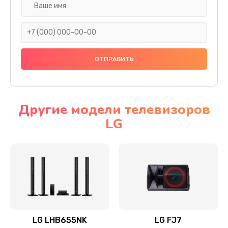
Ремонт платы электроники
1400 руб.
Заказать
Прошивка
1500 руб.
Заказать
Другие модели телевизоров
LG
Ремонт механики привода
1500 руб.
Заказать
Ремонт / замена кнопок, клавиш, индикаторов,
разъемов
1550 руб.
LG LHB655NK
LG FJ7
Заказать