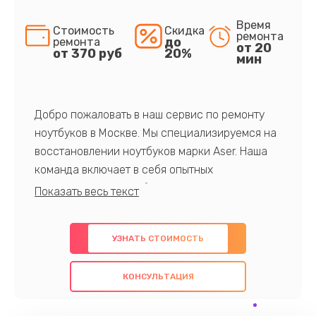
Время
Стоимость
Скидка
ремонта
до
ремонта
от 20
от 370 руб
20%
мин
Добро пожаловать в наш сервис по ремонту
ноутбуков в Москве. Мы специализируемся на
восстановлении ноутбуков марки Aser. Наша
команда включает в себя опытных
профессионалов с обширными знаниями и
многолетним опытом в данной области. Мы
предлагаем быстрый и качественный ремонт с
УЗНАТЬ СТОИМОСТЬ
использованием оригинальных компонентов, а
также гарантируем качество всех
КОНСУЛЬТАЦИЯ
проведенных работ. Наша цель - предоставить
клиентам надежное и профессиональное