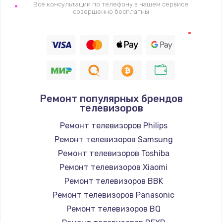
1400 руб.
Все консультации по телефону в нашем сервисе
совершенно бесплатны
Заказать
Восстановление цепи питания, пайка
880 руб.
Заказать
Ремонт популярных брендов
Программный ремонт/прошивка
телевизоров
390 руб.
Ремонт телевизоров Philips
Заказать
Ремонт телевизоров Samsung
Ремонт телевизоров Toshiba
Замена Bluetooth/Wi-Fi модуля
Ремонт телевизоров Xiaomi
800 руб.
Ремонт телевизоров BBK
Заказать
Ремонт телевизоров Panasonic
Ремонт телевизоров BQ
Замена картридера