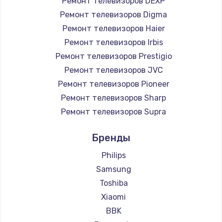
Ремонт телевизоров DEXP
890 руб.
Ремонт телевизоров Digma
Заказать
Ремонт телевизоров Haier
Ремонт телевизоров Irbis
Замена микросхемы NFC
Ремонт телевизоров Prestigio
1100 руб.
Ремонт телевизоров JVC
Ремонт телевизоров Pioneer
Заказать
Ремонт телевизоров Sharp
Замена шим-контроллера
Ремонт телевизоров Supra
3900 руб.
Ремонт телевизоров Aiwa
Бренды
Ремонт телевизоров Hisense
Заказать
Ремонт телевизоров Daewoo
Philips
Настройка Wi-Fi
Ремонт телевизоров Centek
Samsung
Ремонт телевизоров Telefunken
1030 руб.
Toshiba
Ремонт телевизоров Hyundai
Xiaomi
Заказать
Ремонт телевизоров Doffler
BBK