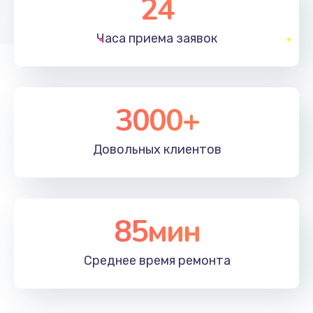
24
1830 руб.
Часа приема
заявок
Заказать
Устранение ошибок
2000 руб.
3000+
Заказать
Довольных
клиентов
Ремонт после залития
2100 руб.
Заказать
85мин
Ремонт электроплаты
Среднее время
ремонта
1400 руб.
Заказать