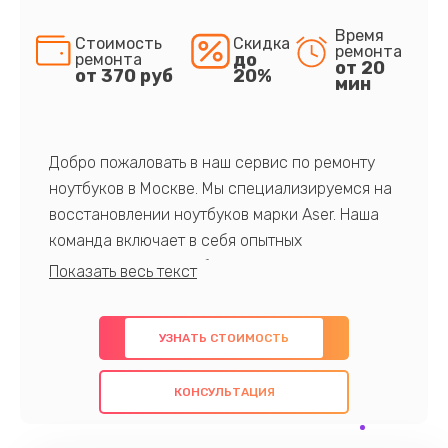
Время
Стоимость
Скидка
ремонта
до
ремонта
от 20
от 370 руб
20%
мин
Добро пожаловать в наш сервис по ремонту
ноутбуков в Москве. Мы специализируемся на
восстановлении ноутбуков марки Aser. Наша
команда включает в себя опытных
профессионалов с обширными знаниями и
многолетним опытом в данной области. Мы
предлагаем быстрый и качественный ремонт с
УЗНАТЬ СТОИМОСТЬ
использованием оригинальных компонентов, а
также гарантируем качество всех
КОНСУЛЬТАЦИЯ
проведенных работ. Наша цель - предоставить
клиентам надежное и профессиональное