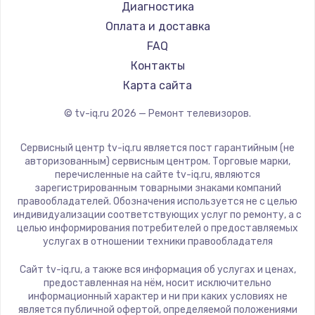
Hyundai
Диагностика
Замена видеокарты
Doffler
Оплата и доставка
1600 руб.
Hiper
FAQ
Заказать
Grundig
Контакты
HITACHI
Карта сайта
Ремонт разъема питания
Konka
© tv-iq.ru
2026
— Ремонт телевизоров.
880 руб.
RED solution
Thomson
Заказать
Сервисный центр tv-iq.ru является пост гарантийным (не
Yandex
авторизованным) сервисным центром. Торговые марки,
перечисленные на сайте tv-iq.ru, являются
Замена видеочипа
National
зарегистрированным товарными знаками компаний
2745 руб.
iFFALCON
правообладателей. Обозначения используется не с целью
индивидуализации соответствующих услуг по ремонту, а с
Tuvio
Заказать
целью информирования потребителей о предоставляемых
Nord
услугах в отношении техники правообладателя
Замена северного моста
Carrera
Сайт tv-iq.ru, а также вся информация об услугах и ценах,
BenQ
2600 руб.
предоставленная на нём, носит исключительно
информационный характер и ни при каких условиях не
Заказать
является публичной офертой, определяемой положениями