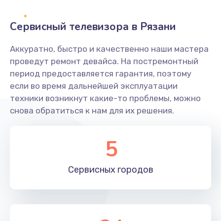
2400 руб.
Заказать
Сервисный телевизора в Рязани
Ремонт системной платы
Аккуратно, быстро и качественно наши мастера
проведут ремонт девайса. На постремонтный
1600 руб.
период предоставляется гарантия, поэтому
Заказать
если во время дальнейшей эксплуатации
техники возникнут какие-то проблемы, можно
Снятие системных ошибок/программный ремонт
снова обратиться к нам для их решения.
1400 руб.
Заказать
5
Ремонт разъема SIM-карты
Сервисных
городов
880 руб.
Заказать
Модернизация