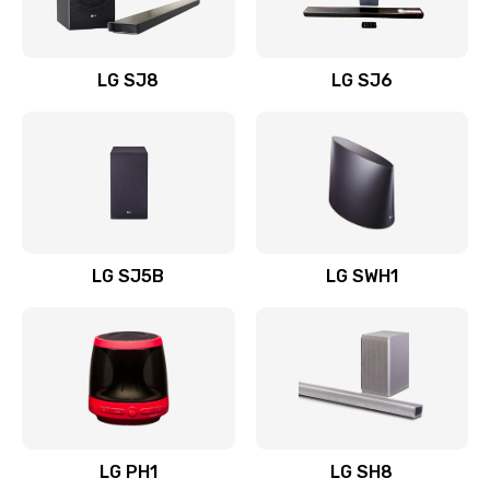
Заказать
Восстановление после заклинивания
LG SJ8
LG SJ6
1400 руб.
Заказать
Восстановление после залития
1500 руб.
Заказать
LG SJ5B
LG SWH1
Замена фильтра
1500 руб.
Заказать
Ремонт корпуса
LG PH1
LG SH8
1400 руб.