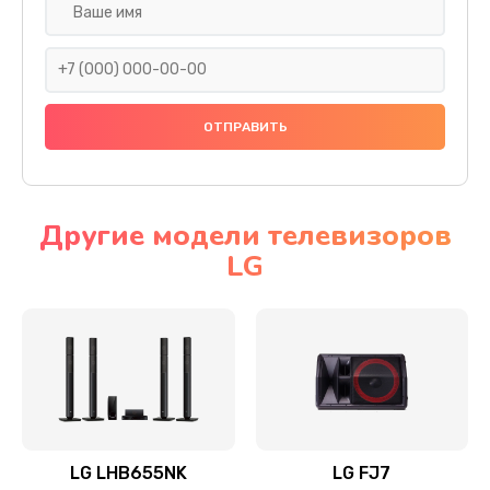
Ремонт платы электроники
1400 руб.
Заказать
Прошивка
1500 руб.
Заказать
Другие модели телевизоров
LG
Ремонт механики привода
1500 руб.
Заказать
Ремонт / замена кнопок, клавиш, индикаторов,
разъемов
1550 руб.
LG LHB655NK
LG FJ7
Заказать