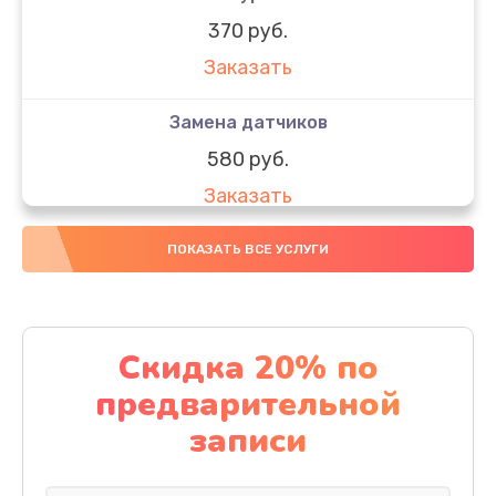
370 руб.
Заказать
Замена датчиков
580 руб.
Заказать
Комплексная чистка
ПОКАЗАТЬ ВСЕ УСЛУГИ
800 руб.
Заказать
Скидка 20% по
Замена дисплея (экрана)
предварительной
2000 руб.
записи
Заказать